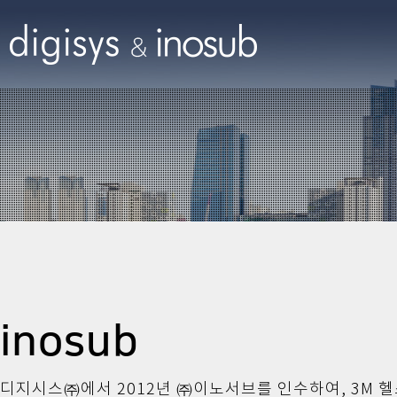
inosub
디지시스㈜에서 2012년 ㈜이노서브를 인수하여, 3M 헬스